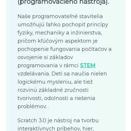
(programovacieho nástroja).
Naše programovateľné stavitelia
umožňujú ľahko pochopiť princípy
fyziky, mechaniky a inžinierstva,
pričom kľúčovým aspektom je
pochopenie fungovania počítačov a
osvojenie si základov
programovania v rámci
STEM
vzdelávania. Deti sa naučia nielen
logickému mysleniu, ale tiež
rozvinú základné zručnosti
tvorivosti, odolnosti a riešenia
problémov. .
Scratch 3.0 je nástroj na tvorbu
interaktívnych príbehov, hier,