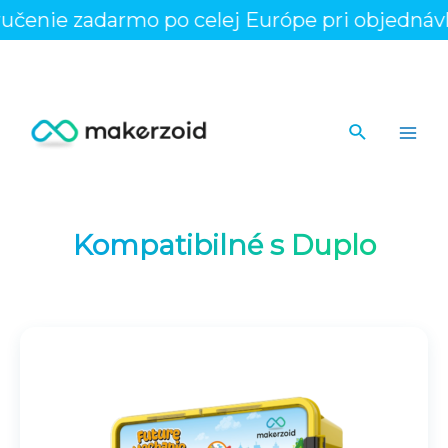
Preskočiť
enie zadarmo po celej Európe pri objednávke
na
obsah
Hľadať
Main
Men
Kompatibilné s Duplo