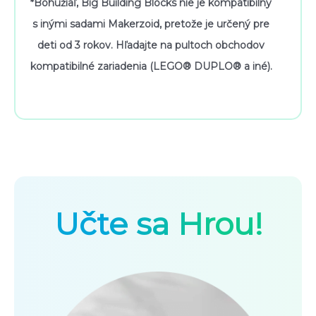
*Bohužiaľ, Big Building Blocks nie je kompatibilný
s inými sadami Makerzoid, pretože je určený pre
deti od 3 rokov. Hľadajte na pultoch obchodov
kompatibilné zariadenia (LEGO® DUPLO® a iné).
Učte sa Hrou!