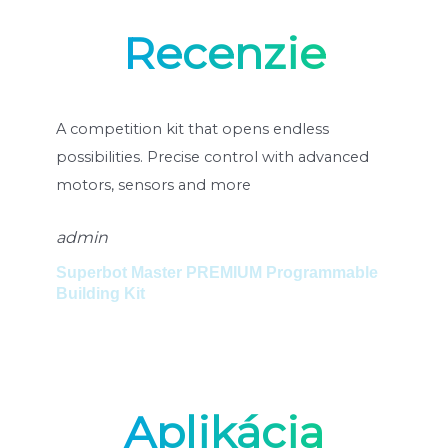
Recenzie
rs
A competition kit that opens endless
Un 
possibilities. Precise control with advanced
pos
motors, sensors and more
mot
admin
ad
Superbot Master PREMIUM Programmable
Set
Building Kit
Su
Aplikácia