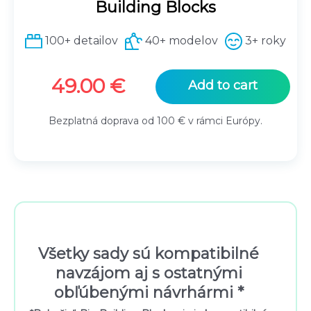
Building Blocks
100+ detailov
40+ modelov
3+ roky
49.00
€
Add to cart
Bezplatná doprava od 100 € v rámci Európy.
Všetky sady sú kompatibilné
navzájom aj s ostatnými
obľúbenými návrhármi *