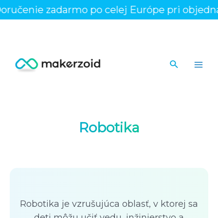
Preskočiť
ručenie zadarmo po celej Európe pri objedná
na
obsah
Hľadať
Main
Men
Robotika
Robotika je vzrušujúca oblasť, v ktorej sa
deti môžu učiť vedu, inžinierstvo a