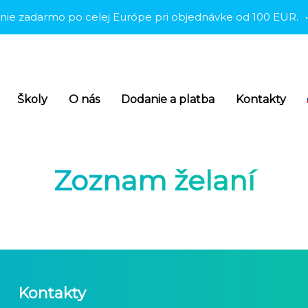
e zadarmo po celej Európe pri objednávke od 100 EUR.
•
Školy
O nás
Dodanie a platba
Kontakty
Zoznam želaní
Kontakty