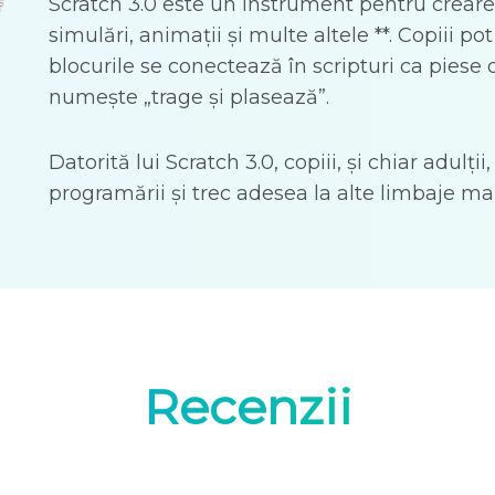
Scratch 3.0 este un instrument pentru crearea
simulări, animații și multe altele **. Copiii p
blocurile se conectează în scripturi ca pies
numește „trage și plasează”.
Datorită lui Scratch 3.0, copiii, și chiar adulț
programării și trec adesea la alte limbaje mai
Recenzii