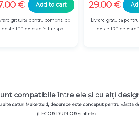
7.00
€
29.00
€
Add to cart
Ad
vrare gratuită pentru comenzi de
Livrare gratuită pent
peste 100 de euro în Europa.
peste 100 de euro 
unt compatibile între ele și cu alți desig
u alte seturi Makerzoid, deoarece este conceput pentru vârsta de 
(LEGO® DUPLO® și altele).