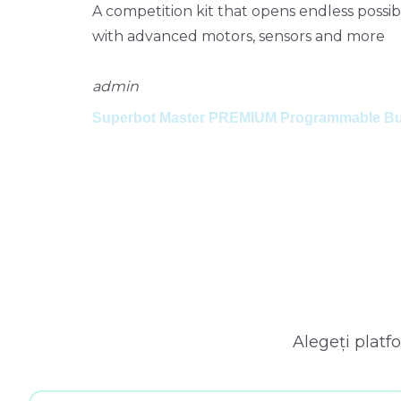
l
Un kit de competiție care deschide posibilit
precis cu motoare avansate, senzori și mul
admin
Set de construcție programabil Makerzoid 
Alegeți platfo