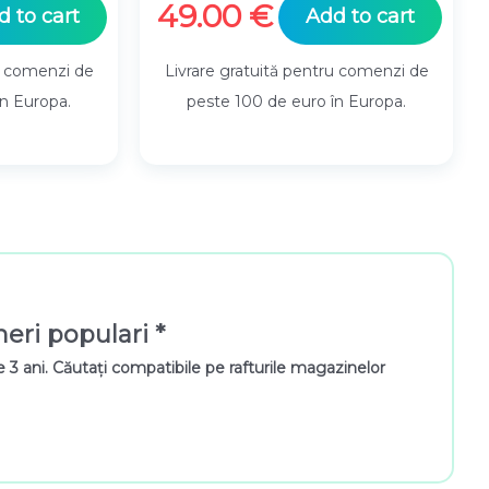
49.00
€
d to cart
Add to cart
ru comenzi de
Livrare gratuită pentru comenzi de
în Europa.
peste 100 de euro în Europa.
neri populari *
3 ani. Căutați compatibile pe rafturile magazinelor