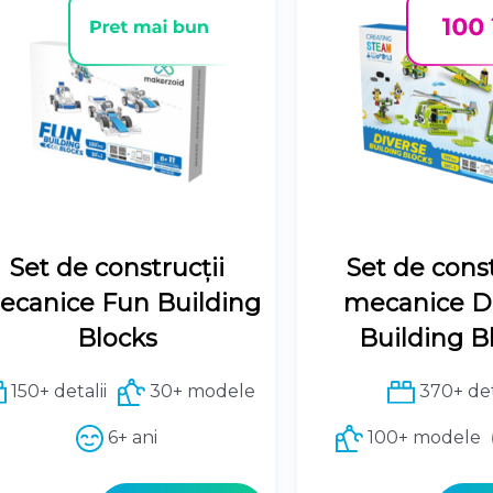
Set de construcții
Set de const
ecanice Fun Building
mecanice D
Blocks
Building B
150+ detalii
30+ modele
370+ det
6+ ani
100+ modele