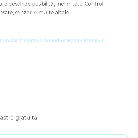
rá otvára nekonečné možnosti. Presné
mi motormi, senzormi a ďalšími prvkami
aster Premium Programovateľná stavebnica
oastră gratuită