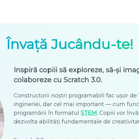
Învață Jucându-te!
Inspiră copiii să exploreze, să-și ima
colaboreze cu Scratch 3.0.
Constructorii noștri programabili fac ușor de în
ingineriei, dar cel mai important — cum fun
programării în formatul
STEM
. Copiii vor înv
dezvolta abilități fundamentale de creativitat