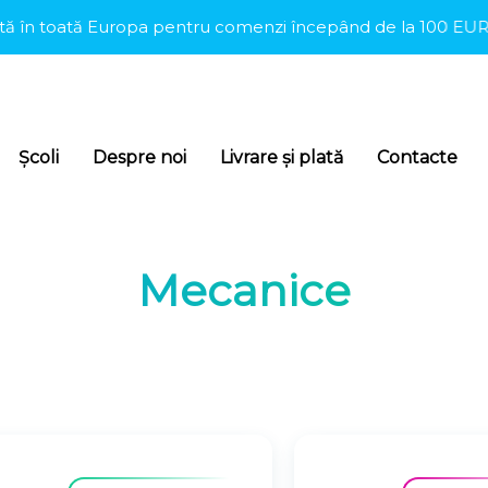
în toată Europa pentru comenzi începând de la 100 EUR.
•
Școli
Despre noi
Livrare și plată
Contacte
Mecanice