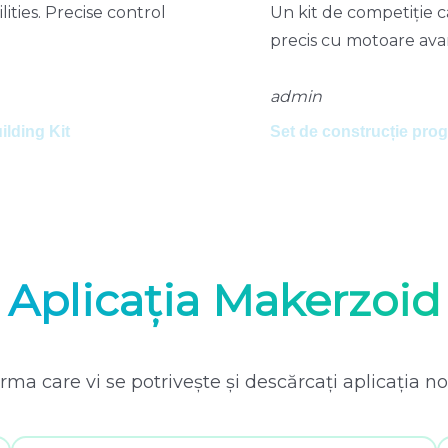
ăți nelimitate. Control
Súťažná súprava, kto
te altele
ovládanie s pokročilý
admin
Superbot Master Premium
Makerzoid Superbot M
Aplicația Makerzoid
rma care vi se potrivește și descărcați aplicația n