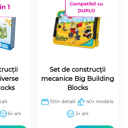
rucții
Set de construcții
iverse
mecanice Big Building
locks
Blocks
alii
100+ detalii
40+ modele
6+ ani
3+ ani