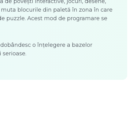
 de povești interactive, jocuri, desene,
ot muta blocurile din paletă în zona în care
e de puzzle. Acest mod de programare se
ii, dobândesc o înțelegere a bazelor
 serioase.