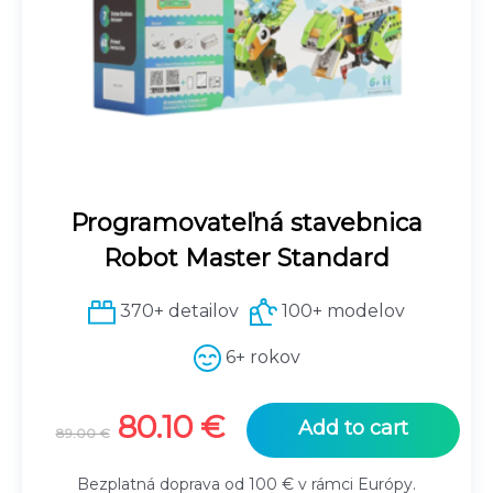
Programovateľná stavebnica
Robot Master Standard
370+ detailov
100+ modelov
6+ rokov
Original
Current
80.10
€
Add to cart
89.00
€
price
price
was:
is:
Bezplatná doprava od 100 € v rámci Európy.