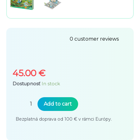
0
customer reviews
Rated
0
out
45.00
€
of
Dostupnosť
In stock
5
Makerzoid
Add to cart
Happy
Bezplatná doprava od 100 € v rámci Európy.
Farm
Happy
Farm