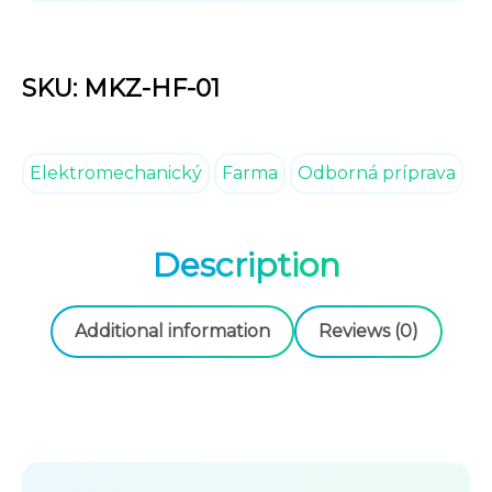
Fresh
Fields
elektromechanická
SKU: MKZ-HF-01
stavebnica
quantity
Elektromechanický
Farma
Odborná príprava
Description
Additional information
Reviews (0)