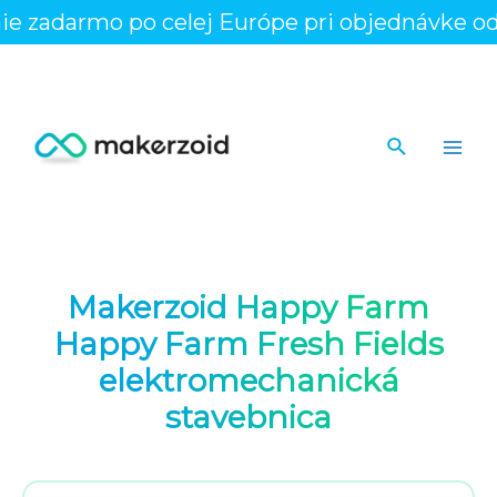
Preskočiť
darmo po celej Európe pri objednávke od 100
na
obsah
Hľadať
Main
Men
Makerzoid Happy Farm
Happy Farm Fresh Fields
elektromechanická
stavebnica