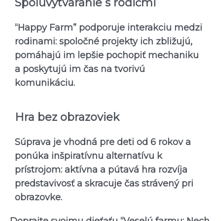
Spoluvytváranie s rodičmi
“Happy Farm” podporuje interakciu medzi
rodinami: spoločné projekty ich zbližujú,
pomáhajú im lepšie pochopiť mechaniku
a poskytujú im čas na tvorivú
komunikáciu.
Hra bez obrazoviek
Súprava je vhodná pre deti od 6 rokov a
ponúka inšpiratívnu alternatívu k
prístrojom: aktívna a pútavá hra rozvíja
predstavivosť a skracuje čas strávený pri
obrazovke.
Doprajte svojmu dieťaťu “Veselú farmu: Nech