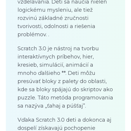
vzdelávania. Deti sa naučia nielen
logickému mysleniu, ale tiež
rozvinú základné zručnosti
tvorivosti, odolnosti a riešenia
problémov. .
Scratch 3.0 je nástroj na tvorbu
interaktívnych príbehov, hier,
kresieb, simulácií, animácií a
mnoho ďalšieho **. Deti môžu
presúvať bloky z palety do oblasti,
kde sa bloky spájajú do skriptov ako
puzzle. Táto metóda programovania
sa nazýva „ťahaj a púšťaj”.
Vďaka Scratch 3.0 deti a dokonca aj
dospelí získavajú pochopenie