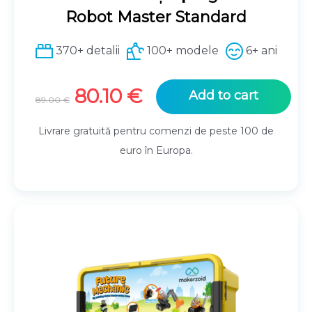
Robot Master Standard
370+ detalii
100+ modele
6+ ani
Original
Current
80.10
€
Add to cart
89.00
€
price
price
was:
is:
Livrare gratuită pentru comenzi de peste 100 de
89.00 €.
80.10 €.
euro în Europa.