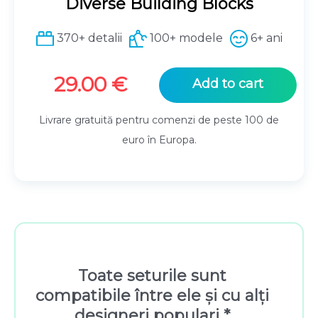
Diverse Building Blocks
370+ detalii
100+ modele
6+ ani
29.00
€
Add to cart
Livrare gratuită pentru comenzi de peste 100 de
euro în Europa.
Toate seturile sunt
compatibile între ele și cu alți
designeri populari *