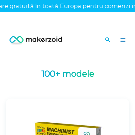
Skip
e gratuită în toată Europa pentru comenzi înc
to
content
Search
Main
Men
100+ modele