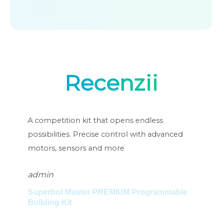
Recenzii
rs
A competition kit that opens endless
Un 
possibilities. Precise control with advanced
pos
motors, sensors and more
mot
admin
ad
Superbot Master PREMIUM Programmable
Set
Building Kit
Su