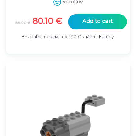
6+ rokov
Original
Current
80.10
€
Add to cart
89.00
€
price
price
was:
is:
Bezplatná doprava od 100 € v rámci Európy.
89.00 €.
80.10 €.