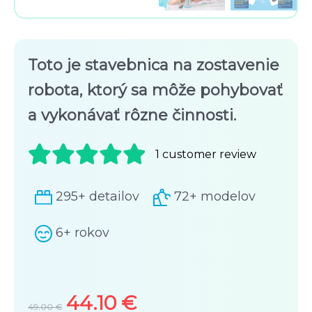
Toto je stavebnica na zostavenie
robota, ktorý sa môže pohybovať
a vykonávať rôzne činnosti.
1
customer review
Rated
1
295+ detailov
72+ modelov
5.00
out
of 5
6+ rokov
based on
customer
rating
44.10
€
O
C
49.00
€