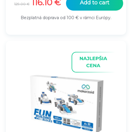
Original
Current
116.10
€
Add to cart
129.00
€
price
price
was:
is:
Bezplatná doprava od 100 € v rámci Európy.
129.00 €.
116.10 €.