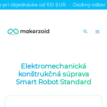
Preskočiť
 objednávke od 100 EUR.
•
Osobný odber na p
na
obsah
Hľadať
Main
Men
Elektromechanická
konštrukčná súprava
Smart Robot Standard