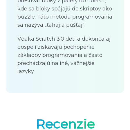
presúvať bloky z palety do oblasti,
kde sa bloky spájajú do skriptov ako
puzzle. Táto metóda programovania
sa nazýva „ťahaj a púšťaj”.
Vďaka Scratch 3.0 deti a dokonca aj
dospelí získavajú pochopenie
základov programovania a často
prechádzajú na iné, vážnejšie
jazyky.
Recenzie