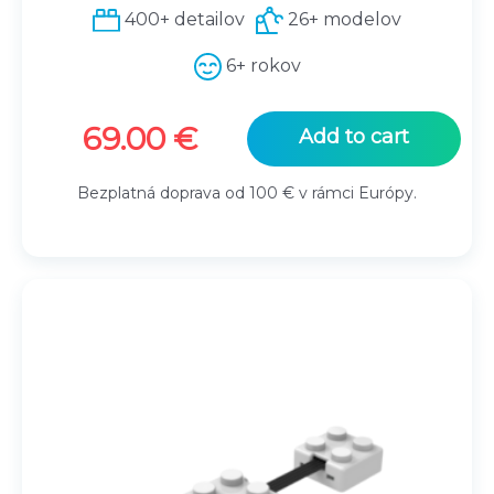
400+ detailov
26+ modelov
6+ rokov
69.00
€
Add to cart
Bezplatná doprava od 100 € v rámci Európy.